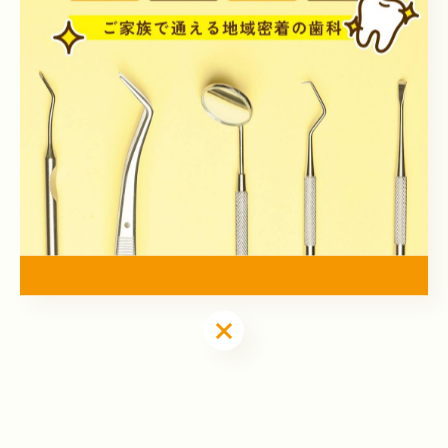
タグ
Tags
足立区
歯科
審美
クリーニング
マウスピース
セラミック
虫歯
自由診療
歯並び
噛み合わせ
ホワイトニング
入れ歯