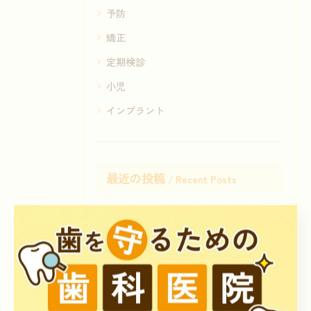
予防
矯正
定期検診
小児
インプラント
最近の投稿
Recent Posts
2026/08/05
休診日・無料矯正相談日のお知らせ